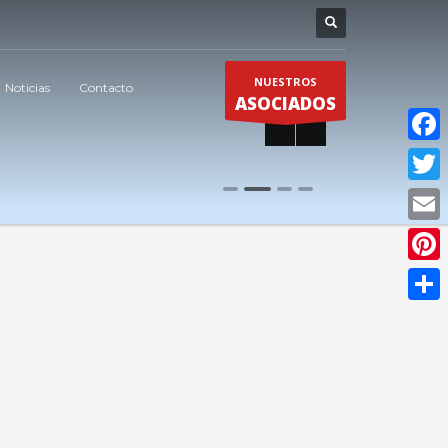
NUESTROS
Noticias
Contacto
ASOCIADOS
Faceb
0
1
2
3
Twitte
Email
Pinter
Compar