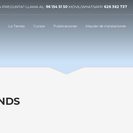
 PREGUNTA? LLAMA AL:
96 154 51 50
MÓVIL/WHATSAPP
626 362 737
La Tienda
Cursos
Publicaciones
Alquiler de instalaciones
INDS