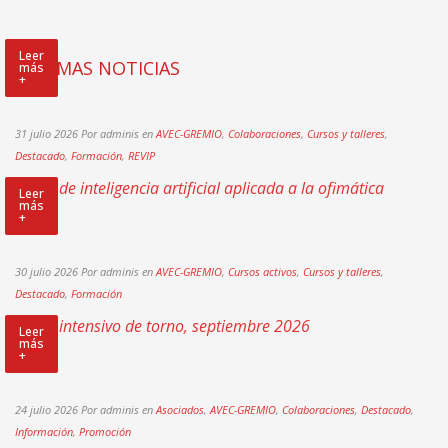
Leer
ÚLTIMAS NOTICIAS
más
+
31 julio 2026
Por adminis
en
AVEC-GREMIO
,
Colaboraciones
,
Cursos y talleres
,
Destacado
,
Formación
,
REVIP
Curso de inteligencia artificial aplicada a la ofimática
Leer
más
+
30 julio 2026
Por adminis
en
AVEC-GREMIO
,
Cursos activos
,
Cursos y talleres
,
Destacado
,
Formación
Curso intensivo de torno, septiembre 2026
Leer
más
+
24 julio 2026
Por adminis
en
Asociados
,
AVEC-GREMIO
,
Colaboraciones
,
Destacado
,
Información
,
Promoción