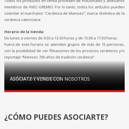
Todos los productos en venta proceden de industriales y artesanos
miembros de AVEC-GREMIO. Por lo tanto, todos los artículos pueden
ostentar el marchamo “Cerámica de Manises”, marca distintiva de la
cerámica valenciana.
Horario de la tienda:
De lunes a viernes de 9:30 a 13:30 horas y de 15:00 a 17:30 horas.
Fuera de este horario se atienden grupos de más de 15 personas,
con la posibilidad de ver filmaciones de los procesos cerámicos y/o
reportaje “Manises 700 años de tradición cerámica”.
TODOS LOS ESTILOS
CERÁMICA DE MANISES
ASÓCIATE Y VENDE CON NOSOTROS
¿CÓMO PUEDES ASOCIARTE?