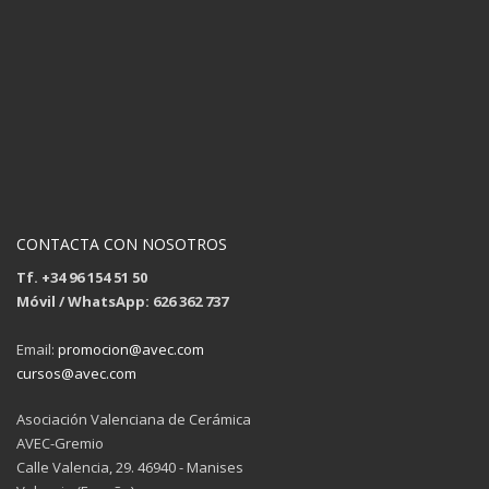
CONTACTA CON NOSOTROS
Tf. +34 96 154 51 50
Móvil / WhatsApp: 626 362 737
Email:
promocion@avec.com
cursos@avec.com
Asociación Valenciana de Cerámica
AVEC-Gremio
Calle Valencia, 29. 46940 - Manises