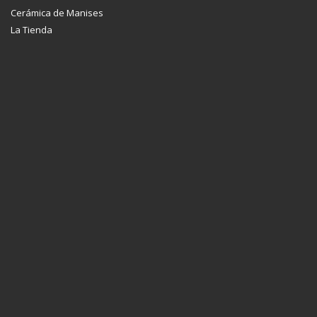
Cerámica de Manises
La Tienda
Centro de Servicios y Promoción de la Cerámica
Valenciana
Nuestra sede es un edificio de cuatro plantas, y más de 3000
metros cuadrados, con una exposición permanente de
productos de nuestros asociados, orientada a compradores
profesionales, y una tienda abierta al público.