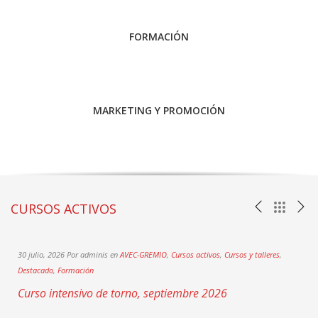
FORMACIÓN
MARKETING Y PROMOCIÓN
Leer
más
CURSOS ACTIVOS
30 julio, 2026 Por adminis en
AVEC-GREMIO
,
Cursos activos
,
Cursos y talleres
,
1
Destacado
,
Formación
Curso intensivo de torno, septiembre 2026