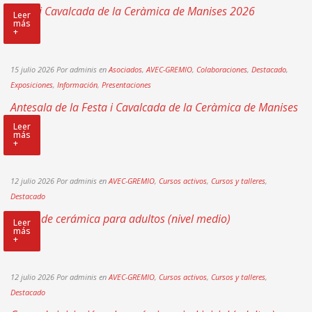
Festa i Cavalcada de la Ceràmica de Manises 2026
Leer
más
+
15 julio 2026
Por adminis
en
Asociados
,
AVEC-GREMIO
,
Colaboraciones
,
Destacado
,
Exposiciones
,
Información
,
Presentaciones
Antesala de la Festa i Cavalcada de la Ceràmica de Manises
2026
Leer
más
+
12 julio 2026
Por adminis
en
AVEC-GREMIO
,
Cursos activos
,
Cursos y talleres
,
Destacado
Curso de cerámica para adultos (nivel medio)
Leer
más
+
12 julio 2026
Por adminis
en
AVEC-GREMIO
,
Cursos activos
,
Cursos y talleres
,
Destacado