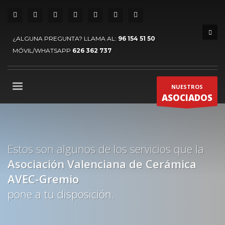
¿ALGUNA PREGUNTA? LLAMA AL:
96 154 51 50
MÓVIL/WHATSAPP
626 362 737
NUESTROS
ASOCIADOS
Estos son algunos de los servicios que la
Asociación Valenciana de Cerámica
AVEC-Gremio
pone a tu disposición.