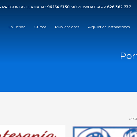
 PREGUNTA? LLAMA AL:
96 154 51 50
MÓVIL/WHATSAPP
626 362 737
La Tienda
Cursos
Publicaciones
Alquiler de instalaciones
Por
ORD