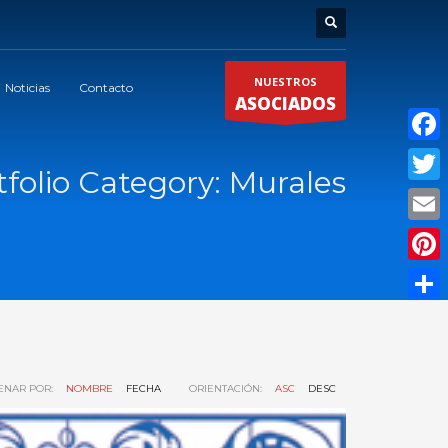
NUESTROS
Noticias
Contacto
ASOCIADOS
Faceb
tfolio Category:
Murales
Twitte
Email
Pinter
Compar
ENAR POR:
NOMBRE
FECHA
ORIENTACIÓN:
ASC
DESC