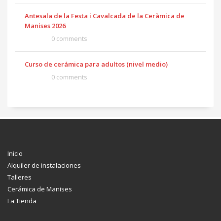
Antesala de la Festa i Cavalcada de la Ceràmica de
Manises 2026
0 comments
Curso de cerámica para adultos (nivel medio)
0 comments
Inicio
Alquiler de instalaciones
Talleres
Cerámica de Manises
La Tienda