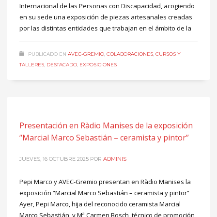
Internacional de las Personas con Discapacidad, acogiendo
en su sede una exposición de piezas artesanales creadas
por las distintas entidades que trabajan en el ámbito de la
PUBLICADO EN
AVEC-GREMIO
,
COLABORACIONES
,
CURSOS Y
TALLERES
,
DESTACADO
,
EXPOSICIONES
Presentación en Ràdio Manises de la exposición
“Marcial Marco Sebastián – ceramista y pintor”
JUEVES, 16 OCTUBRE 2025
POR
ADMINIS
Pepi Marco y AVEC-Gremio presentan en Ràdio Manises la
exposición “Marcial Marco Sebastián – ceramista y pintor”
Ayer, Pepi Marco, hija del reconocido ceramista Marcial
Marco Sebastián, y Mª Carmen Bosch, técnico de promoción