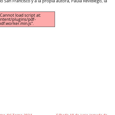
o San Francisco y a la propia autora, Paula Revidiego, la
"Cannot load script at:
ntent/plugins/pdf-
df.worker.min.js".
t
rtir