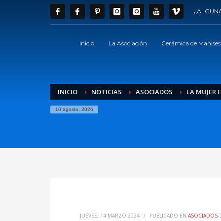
¿ALGUNA
Inicio
La Asociación
Cerámica de Manises
INICIO
NOTICIAS
ASOCIADOS
LA MUJER 
10 agosto, 2026
JUEVES, 14 MARZO 2024
/
PUBLICADO EN
ASOCIADOS
,