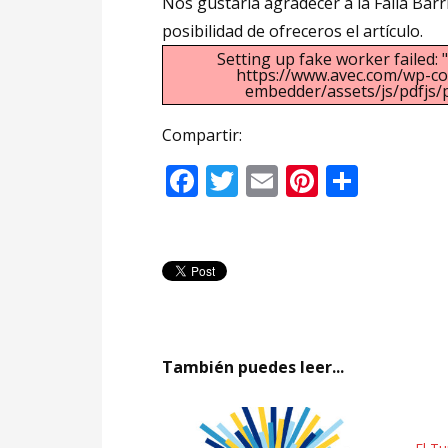
Nos gustaría agradecer a la Falla Barri
posibilidad de ofreceros el artículo.
Setting up fake worker failed: 
https://www.avec.com/wp-co
embedder/assets/js/pdfjs/p
Compartir:
Facebook
Twitter
Email
Pinteres
Compa
También puedes leer...