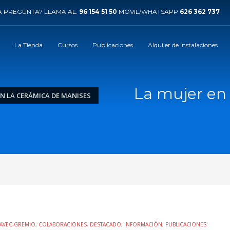
 PREGUNTA? LLAMA AL:
96 154 51 50
MÓVIL/WHATSAPP
626 362 737
La Tienda
Cursos
Publicaciones
Alquiler de instalaciones
La mujer en
EN LA CERÁMICA DE MANISES
AVEC-GREMIO
,
COLABORACIONES
,
DESTACADO
,
INFORMACIÓN
,
PUBLICACIONES