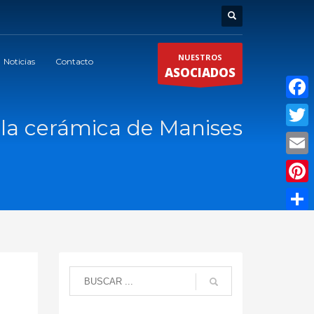
NUESTROS
Noticias
Contacto
ASOCIADOS
Faceb
 la cerámica de Manises
Twitte
Email
Pinter
Compar