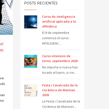
POSTS RECIENTES
Curso de inteligencia
artificial aplicada a la
ofimática
El 8 de septiembre
comienza el curso
INTELIGENC...
el
das
Curso intensivo de
torno, septiembre 2026
No importa si nunca has
tocado el barro, si cre...
bre
culo
Festa i Cavalcada de la
Ceràmica de Manises
2026
cias
 no
La Festa i Cavalcada de la
Ceràmica de Manises ...