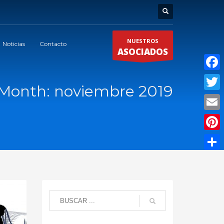
NUESTROS
Noticias
Contacto
ASOCIADOS
Faceb
Month: noviembre 2019
Twitte
Email
Pinter
Compar