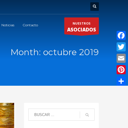
NUESTROS
Noticias
Contacto
ASOCIADOS
Faceb
Month: octubre 2019
Twitte
Email
Pinter
Compar