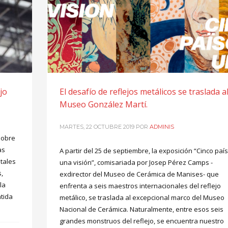
jo
El desafío de reflejos metálicos se traslada a
Museo González Martí.
MARTES, 22 OCTUBRE 2019
POR
ADMINIS
sobre
as
A partir del 25 de septiembre, la exposición “Cinco paí
tales
una visión”, comisariada por Josep Pérez Camps -
s,
exdirector del Museo de Cerámica de Manises- que
la
enfrenta a seis maestros internacionales del reflejo
tida
metálico, se traslada al excepcional marco del Museo
Nacional de Cerámica. Naturalmente, entre esos seis
grandes monstruos del reflejo, se encuentra nuestro