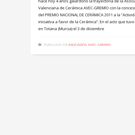
hace hoy 4 años galardonó la trayectoria de la Asoci
Valenciana de Cerámica AVEC-GREMIO con la conces
del PREMIO NACIONAL DE CERÁMICA 2011 a la “Activid
iniciativa a favor de la Cerámica”. En el acto que tuvo
en Totana (Murcia) el 3 de diciembre
PUBLICADO EN
ASOCIADOS
,
AVEC-GREMIO