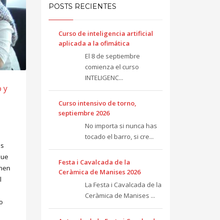
POSTS RECIENTES
Curso de inteligencia artificial
aplicada a la ofimática
El 8 de septiembre
comienza el curso
INTELIGENC...
 y
Curso intensivo de torno,
septiembre 2026
No importa si nunca has
tocado el barro, si cre...
os
que
Festa i Cavalcada de la
enen
Ceràmica de Manises 2026
l
La Festa i Cavalcada de la
Ceràmica de Manises ...
o