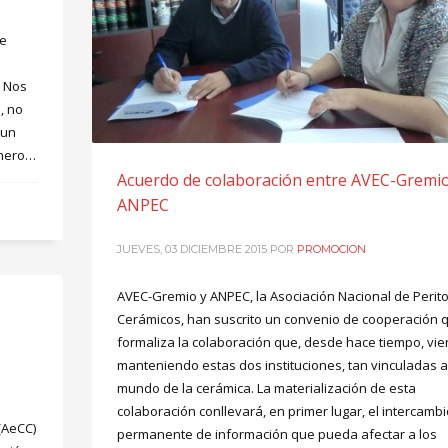
de
. Nos
, no
 un
enero…
Acuerdo de colaboración entre AVEC-Gremio
ANPEC
JUEVES, 03 DICIEMBRE 2015
POR
PROMOCION
AVEC-Gremio y ANPEC, la Asociación Nacional de Perit
Cerámicos, han suscrito un convenio de cooperación 
formaliza la colaboración que, desde hace tiempo, vi
manteniendo estas dos instituciones, tan vinculadas a
mundo de la cerámica. La materialización de esta
colaboración conllevará, en primer lugar, el intercambi
(AeCC)
permanente de información que pueda afectar a los