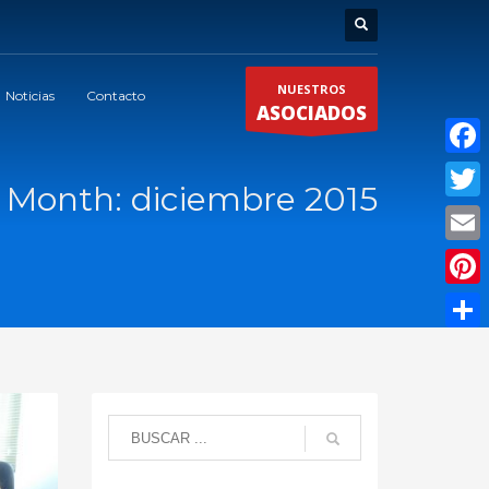
NUESTROS
Noticias
Contacto
ASOCIADOS
Faceb
Month: diciembre 2015
Twitte
Email
Pinter
Compar