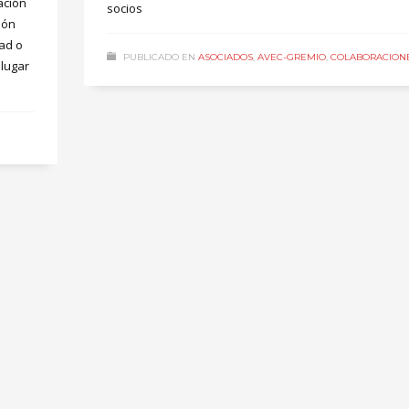
ación
socios
ión
ad o
PUBLICADO EN
ASOCIADOS
,
AVEC-GREMIO
,
COLABORACION
 lugar