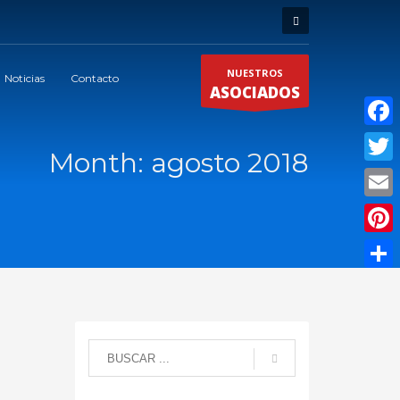
NUESTROS
Noticias
Contacto
ASOCIADOS
Faceb
Month: agosto 2018
Twitte
Email
Pinter
Compar