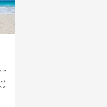
-
s de
starán
s. A