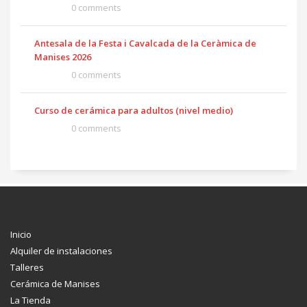
0 comments
Antesala de la Festa i Cavalcada de la Ceràmica de
Manises 2026
0 comments
Curso de cerámica para adultos (nivel medio)
0 comments
Inicio
Alquiler de instalaciones
Talleres
Cerámica de Manises
La Tienda