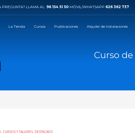
 PREGUNTA? LLAMA AL:
96 154 51 50
MÓVIL/WHATSAPP
626 362 737
La Tienda
Cursos
Publicaciones
Alquiler de instalaciones
Curso de 
O
,
CURSOS Y TALLERES
,
DESTACADO