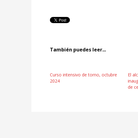
También puedes leer...
Curso intensivo de torno, octubre
El al
2024
inaug
de c