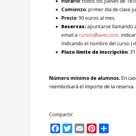
Horario
: todos los jueves de 18:
Comienzo
: primer día de clase ju
Precio
: 90 euros al mes.
Reservas:
apuntarse llamando a
email a
cursos@avec.com,
indican
indicando el nombre del curso («C
Plazo límite de inscripción
: 3
Número mínimo de alumnos.
En caso
reembolsará el importe de la reserva.
Compartir:
Facebook
Twitter
Email
Pinteres
Compa