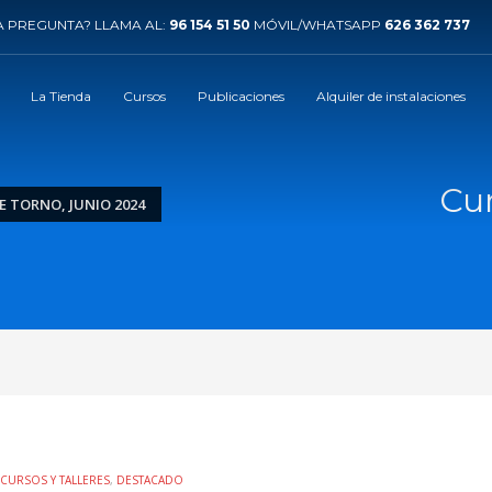
 PREGUNTA? LLAMA AL:
96 154 51 50
MÓVIL/WHATSAPP
626 362 737
La Tienda
Cursos
Publicaciones
Alquiler de instalaciones
Cur
E TORNO, JUNIO 2024
CURSOS Y TALLERES
,
DESTACADO