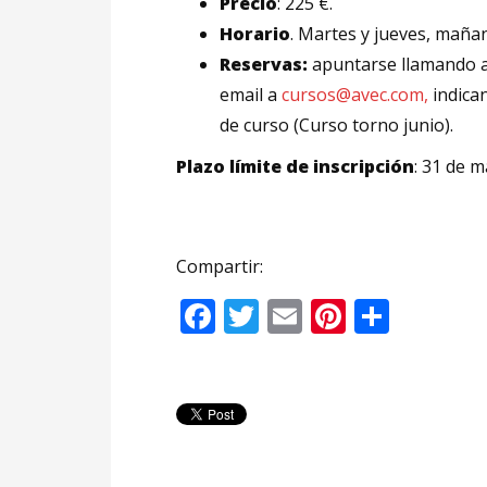
Precio
: 225 €.
Horario
. Martes y jueves, maña
Reservas:
apuntarse llamando a
email a
cursos@avec.com,
indica
de curso (Curso torno junio).
Plazo límite de inscripción
: 31 de 
Compartir:
Facebook
Twitter
Email
Pinteres
Compa