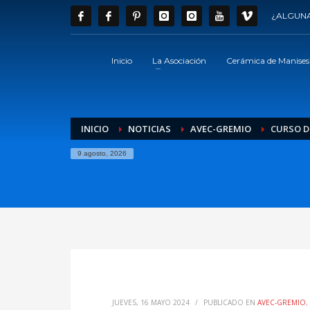
¿ALGUNA
Inicio
La Asociación
Cerámica de Manises
INICIO
NOTICIAS
AVEC-GREMIO
CURSO D
9 agosto, 2026
JUEVES, 16 MAYO 2024
/
PUBLICADO EN
AVEC-GREMIO
,