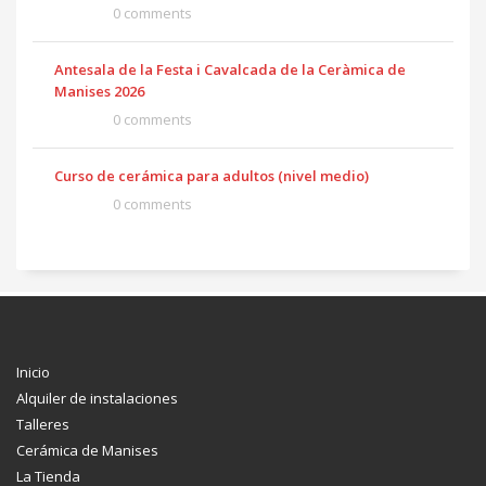
0 comments
Antesala de la Festa i Cavalcada de la Ceràmica de
Manises 2026
0 comments
Curso de cerámica para adultos (nivel medio)
0 comments
Inicio
Alquiler de instalaciones
Talleres
Cerámica de Manises
La Tienda