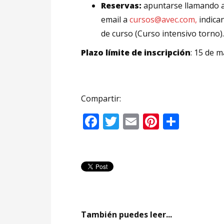
Reservas:
apuntarse llamando a
email a
cursos@avec.com,
indica
de curso (Curso intensivo torno).
Plazo límite de inscripción
: 15 de 
Compartir:
Facebook
Twitter
Email
Pinteres
Compa
También puedes leer...