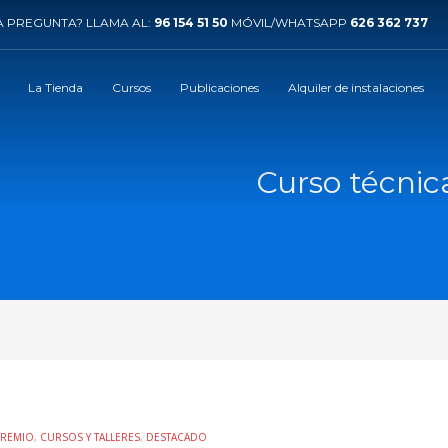
 PREGUNTA? LLAMA AL:
96 154 51 50
MÓVIL/WHATSAPP
626 362 737
La Tienda
Cursos
Publicaciones
Alquiler de instalaciones
Curso técnic
GREMIO
,
CURSOS Y TALLERES
,
DESTACADO