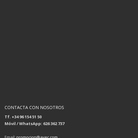
CONTACTA CON NOSOTROS
Tf. +34 96 154 51 50
Móvil / WhatsApp: 626 362 737
Email:
promocion@avec.com