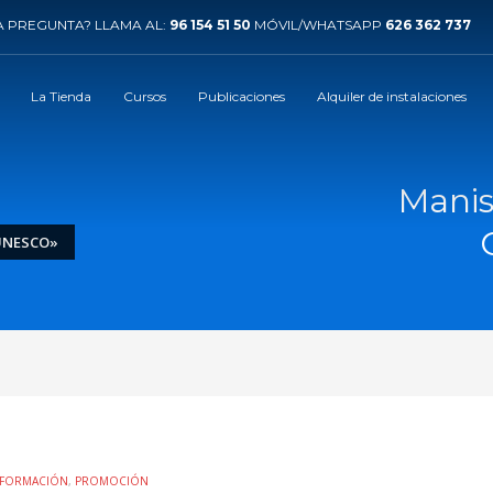
 PREGUNTA? LLAMA AL:
96 154 51 50
MÓVIL/WHATSAPP
626 362 737
La Tienda
Cursos
Publicaciones
Alquiler de instalaciones
Manis
 UNESCO»
NFORMACIÓN
,
PROMOCIÓN