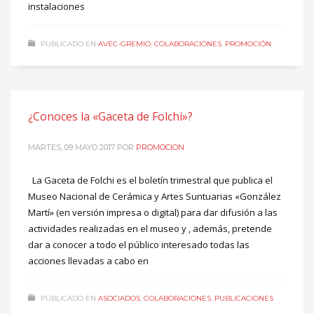
instalaciones
PUBLICADO EN
AVEC-GREMIO
,
COLABORACIONES
,
PROMOCIÓN
¿Conoces la «Gaceta de Folchi»?
MARTES, 09 MAYO 2017
POR
PROMOCION
La Gaceta de Folchi es el boletín trimestral que publica el
Museo Nacional de Cerámica y Artes Suntuarias «González
Martí» (en versión impresa o digital) para dar difusión a las
actividades realizadas en el museo y , además, pretende
dar a conocer a todo el público interesado todas las
acciones llevadas a cabo en
PUBLICADO EN
ASOCIADOS
,
COLABORACIONES
,
PUBLICACIONES