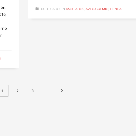
ión:
PUBLICADO EN
ASOCIADOS
,
AVEC-GREMIO
,
TIENDA
016,
urno
r
N
2
3
1