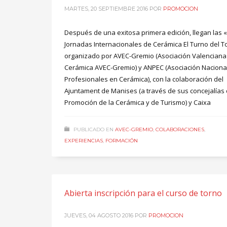
MARTES, 20 SEPTIEMBRE 2016
POR
PROMOCION
Después de una exitosa primera edición, llegan las «I
Jornadas Internacionales de Cerámica El Turno del T
organizado por AVEC-Gremio (Asociación Valenciana
Cerámica AVEC-Gremio) y ANPEC (Asociación Naciona
Profesionales en Cerámica), con la colaboración del
Ajuntament de Manises (a través de sus concejalías
Promoción de la Cerámica y de Turismo) y Caixa
PUBLICADO EN
AVEC-GREMIO
,
COLABORACIONES
,
EXPERIENCIAS
,
FORMACIÓN
Abierta inscripción para el curso de torno
JUEVES, 04 AGOSTO 2016
POR
PROMOCION