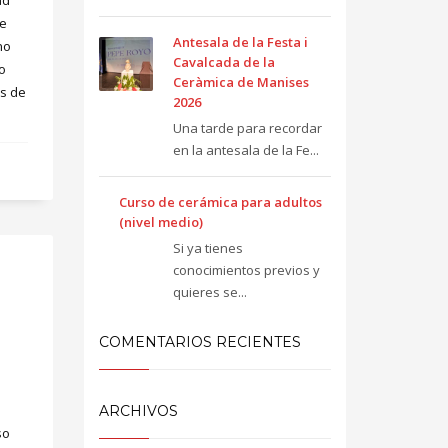
ad
de
Antesala de la Festa i
no
Cavalcada de la
o
Ceràmica de Manises
os de
2026
Una tarde para recordar
en la antesala de la Fe...
Curso de cerámica para adultos
(nivel medio)
Si ya tienes
conocimientos previos y
quieres se...
COMENTARIOS RECIENTES
ARCHIVOS
so