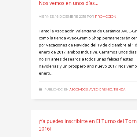
Nos vemos en unos días…
VIERNES, 16 DICIEMBRE 2016
POR
PROMOCION
Tanto la Asociación Valenciana de Cerámica AVEC-G
como la tienda Avec-Gremio Shop permanecerán ce
por vacaciones de Navidad del 19 de diciembre al 1 
enero de 2017, ambos inclusive. Cerramos unos días
no sin antes desearos a todos unas felices fiestas
navideñas y un próspero año nuevo 2017. Nos vemo
enero…
PUBLICADO EN
ASOCIADOS
,
AVEC-GREMIO
,
TIENDA
¡Ya puedes inscribirte en El Turno del Tor
2016!