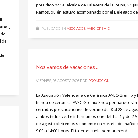
presidido por el alcalde de Talavera de la Reina, Sr. Ja
Ramos, quién estuvo acompañado por el Delegado de
I
orno”,
PUBLICADO EN
ASOCIADOS
,
AVEC-GREMIO
 de
l de
 de
Nos vamos de vacaciones…
VIERNES, 05 AGOSTO 2016
POR
PROMOCION
La Asociación Valenciana de Cerámica AVEC-Gremio y 
tienda de cerámica AVEC-Gremio Shop permanecerán
cerradas por vacaciones de verano del 8 al 28 de agos
ambos inclusive. Le informamos que del 1 al 5 y del 29 
de agosto abriremos solamente en horario de mañan
9:00 a 14:00 horas. El taller-escuela permanecerá