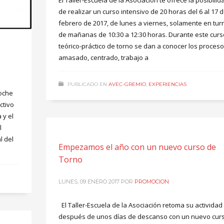
El Taller-Escuela de la Asociación te ofrece la posibilid
de realizar un curso intensivo de 20 horas del 6 al 17 
febrero de 2017, de lunes a viernes, solamente en tur
de mañanas de 10:30 a 12:30 horas. Durante este curs
teórico-práctico de torno se dan a conocer los proces
amasado, centrado, trabajo a
PUBLICADO EN
AVEC-GREMIO
,
EXPERIENCIAS
noche
ctivo
 y el
l
l del
Empezamos el año con un nuevo curso de
Torno
LUNES, 09 ENERO 2017
POR
PROMOCION
El Taller-Escuela de la Asociación retoma su actividad
después de unos días de descanso con un nuevo cur