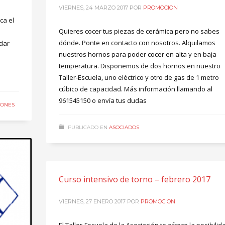
VIERNES, 24 MARZO 2017
POR
PROMOCION
ca el
Quieres cocer tus piezas de cerámica pero no sabes
dónde. Ponte en contacto con nosotros. Alquilamos
 dar
nuestros hornos para poder cocer en alta y en baja
temperatura. Disponemos de dos hornos en nuestro
Taller-Escuela, uno eléctrico y otro de gas de 1 metro
cúbico de capacidad. Más información llamando al
961545150 o envía tus dudas
IONES
PUBLICADO EN
ASOCIADOS
Curso intensivo de torno – febrero 2017
VIERNES, 27 ENERO 2017
POR
PROMOCION