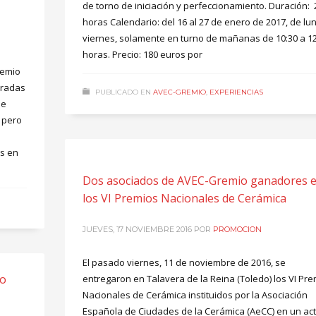
de torno de iniciación y perfeccionamiento. Duración: 
horas Calendario: del 16 al 27 de enero de 2017, de lu
viernes, solamente en turno de mañanas de 10:30 a 12
horas. Precio: 180 euros por
remio
rradas
PUBLICADO EN
AVEC-GREMIO
,
EXPERIENCIAS
de
 pero
s en
Dos asociados de AVEC-Gremio ganadores 
los VI Premios Nacionales de Cerámica
JUEVES, 17 NOVIEMBRE 2016
POR
PROMOCION
El pasado viernes, 11 de noviembre de 2016, se
no
entregaron en Talavera de la Reina (Toledo) los VI Pr
Nacionales de Cerámica instituidos por la Asociación
Española de Ciudades de la Cerámica (AeCC) en un ac