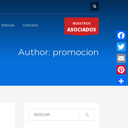
NUESTROS
Noticias
Contacto
ASOCIADOS
Faceb
Author:
promocion
Twitte
Email
Pinter
Compar