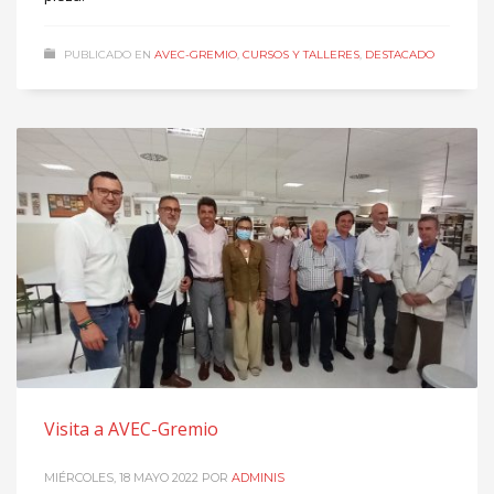
PUBLICADO EN
AVEC-GREMIO
,
CURSOS Y TALLERES
,
DESTACADO
Visita a AVEC-Gremio
MIÉRCOLES, 18 MAYO 2022
POR
ADMINIS