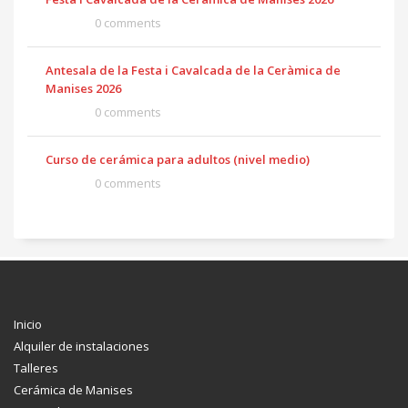
0 comments
Antesala de la Festa i Cavalcada de la Ceràmica de
Manises 2026
0 comments
Curso de cerámica para adultos (nivel medio)
0 comments
Inicio
Alquiler de instalaciones
Talleres
Cerámica de Manises