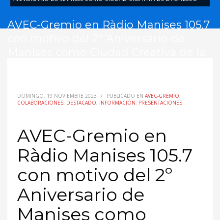
AVEC-Gremio en Ràdio Manises 105.7
con motivo del 2º Aniversario de
Manises como Ciudad Creativa de la
UNESCO
DOMINGO, 19 NOVIEMBRE 2023
/
PUBLICADO EN
AVEC-GREMIO
,
COLABORACIONES
,
DESTACADO
,
INFORMACIÓN
,
PRESENTACIONES
AVEC-Gremio en
Ràdio Manises 105.7
con motivo del 2º
Aniversario de
Manises como