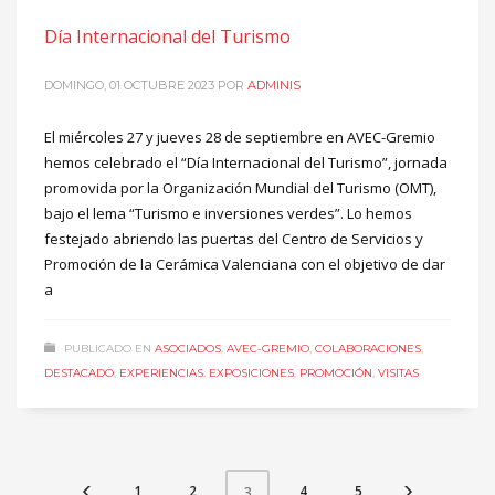
Día Internacional del Turismo
DOMINGO, 01 OCTUBRE 2023
POR
ADMINIS
El miércoles 27 y jueves 28 de septiembre en AVEC-Gremio
hemos celebrado el “Día Internacional del Turismo”, jornada
promovida por la Organización Mundial del Turismo (OMT),
bajo el lema “Turismo e inversiones verdes”. Lo hemos
festejado abriendo las puertas del Centro de Servicios y
Promoción de la Cerámica Valenciana con el objetivo de dar
a
PUBLICADO EN
ASOCIADOS
,
AVEC-GREMIO
,
COLABORACIONES
,
DESTACADO
,
EXPERIENCIAS
,
EXPOSICIONES
,
PROMOCIÓN
,
VISITAS
1
2
4
5
3