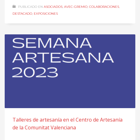
PUBLICADO EN
ASOCIADOS
,
AVEC-GREMIO
,
COLABORACIONES
,
DESTACADO
,
EXPOSICIONES
Talleres de artesanía en el Centro de Artesanía
de la Comunitat Valenciana