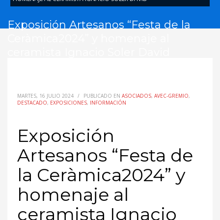
Exposición Artesanos “Festa de la
Ceràmica2024” y homenaje al
ceramista Ignacio Soler David
MARTES, 16 JULIO 2024
/
PUBLICADO EN
ASOCIADOS
,
AVEC-GREMIO
,
DESTACADO
,
EXPOSICIONES
,
INFORMACIÓN
Exposición
Artesanos “Festa de
la Ceràmica2024” y
homenaje al
ceramista Ignacio