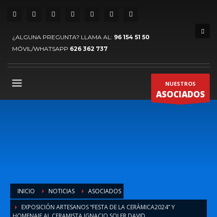
¿ALGUNA PREGUNTA? LLAMA AL:
96 154 51 50
MÓVIL/WHATSAPP
626 362 737
NUESTROS
ASOCIADOS
INICIO
NOTICIAS
ASOCIADOS
EXPOSICIÓN ARTESANOS “FESTA DE LA CERÀMICA2024” Y
HOMENAJE AL CERAMISTA IGNACIO SOLER DAVID