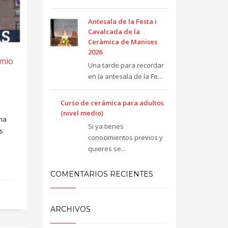
Antesala de la Festa i
Cavalcada de la
Ceràmica de Manises
2026
emio
Una tarde para recordar
en la antesala de la Fe...
Curso de cerámica para adultos
(nivel medio)
ana
Si ya tienes
s
conocimientos previos y
quieres se...
COMENTARIOS RECIENTES
ARCHIVOS