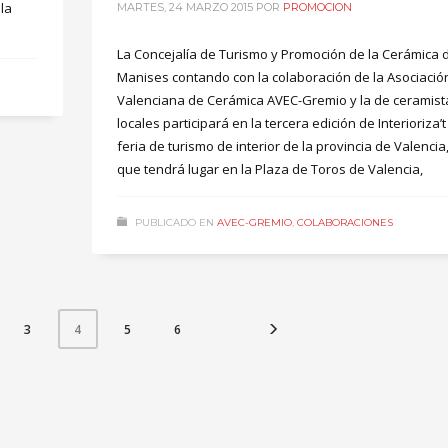
la
MARTES, 24 MARZO 2015
POR
PROMOCION
La Concejalía de Turismo y Promoción de la Cerámica 
Manises contando con la colaboración de la Asociació
Valenciana de Cerámica AVEC-Gremio y la de ceramist
locales participará en la tercera edición de Interioriza’t
feria de turismo de interior de la provincia de Valencia
que tendrá lugar en la Plaza de Toros de Valencia,
PUBLICADO EN
AVEC-GREMIO
,
COLABORACIONES
3
5
6
4