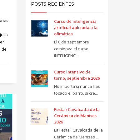
POSTS RECIENTES
iones
Curso de inteligencia
artificial aplicada a la
ofimática
julio
ier
El 8 de septiembre
comienza el curso
l de
INTELIGENC...
Curso intensivo de
torno, septiembre 2026
No importa si nunca has
tocado el barro, si cre...
Festa i Cavalcada de la
Ceràmica de Manises
2026
La Festa i Cavalcada de la
Ceràmica de Manises ...