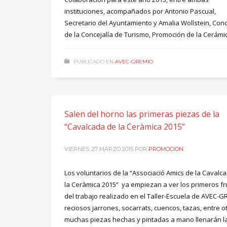
instituciones, acompañados por Antonio Pascual,
Secretario del Ayuntamiento y Amalia Wollstein, Con
de la Concejalía de Turismo, Promoción de la Cerámi
PUBLICADO EN
AVEC-GREMIO
Salen del horno las primeras piezas de la
“Cavalcada de la Ceràmica 2015”
VIERNES, 27 MARZO 2015
POR
PROMOCION
Los voluntarios de la “Associació Amics de la Cavalc
la Ceràmica 2015” ya empiezan a ver los primeros fr
del trabajo realizado en el Taller-Escuela de AVEC-G
reciosos jarrones, socarrats, cuencos, tazas, entre o
muchas piezas hechas y pintadas a mano llenarán l