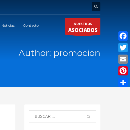
NUESTROS
Noticias
Contacto
ASOCIADOS
Faceb
Author:
promocion
Twitte
Email
Pinter
Compar