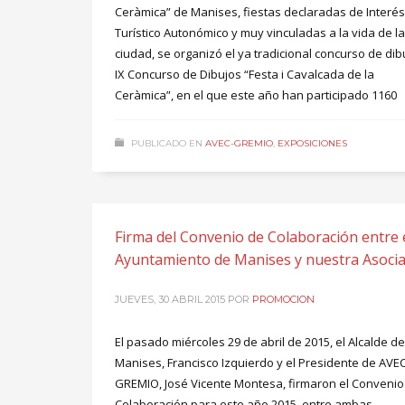
Ceràmica” de Manises, fiestas declaradas de Interés
Turístico Autonómico y muy vinculadas a la vida de la
ciudad, se organizó el ya tradicional concurso de dib
IX Concurso de Dibujos “Festa i Cavalcada de la
Ceràmica”, en el que este año han participado 1160
PUBLICADO EN
AVEC-GREMIO
,
EXPOSICIONES
Firma del Convenio de Colaboración entre 
Ayuntamiento de Manises y nuestra Asocia
JUEVES, 30 ABRIL 2015
POR
PROMOCION
El pasado miércoles 29 de abril de 2015, el Alcalde de
Manises, Francisco Izquierdo y el Presidente de AVEC
GREMIO, José Vicente Montesa, firmaron el Convenio
Colaboración para este año 2015, entre ambas