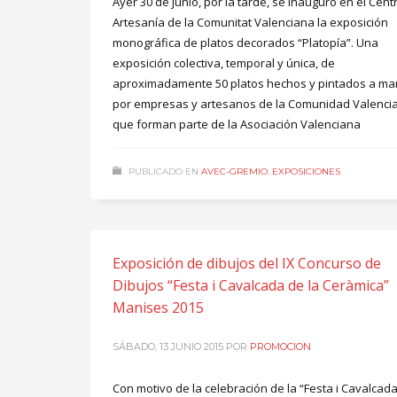
Ayer 30 de junio, por la tarde, se inauguró en el Cent
Artesanía de la Comunitat Valenciana la exposición
monográfica de platos decorados “Platopía”. Una
exposición colectiva, temporal y única, de
aproximadamente 50 platos hechos y pintados a m
por empresas y artesanos de la Comunidad Valenci
que forman parte de la Asociación Valenciana
PUBLICADO EN
AVEC-GREMIO
,
EXPOSICIONES
Exposición de dibujos del IX Concurso de
Dibujos “Festa i Cavalcada de la Ceràmica”
Manises 2015
SÁBADO, 13 JUNIO 2015
POR
PROMOCION
Con motivo de la celebración de la “Festa i Cavalcada