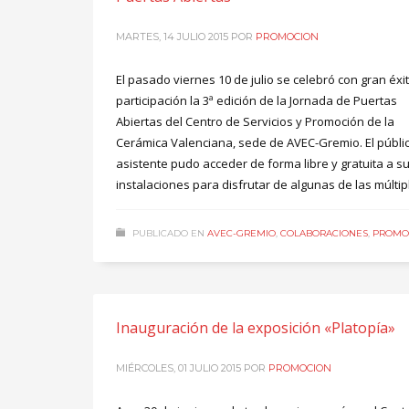
MARTES, 14 JULIO 2015
POR
PROMOCION
El pasado viernes 10 de julio se celebró con gran éxi
participación la 3ª edición de la Jornada de Puertas
Abiertas del Centro de Servicios y Promoción de la
Cerámica Valenciana, sede de AVEC-Gremio. El públi
asistente pudo acceder de forma libre y gratuita a s
instalaciones para disfrutar de algunas de las múltip
PUBLICADO EN
AVEC-GREMIO
,
COLABORACIONES
,
PROMO
Inauguración de la exposición «Platopía»
MIÉRCOLES, 01 JULIO 2015
POR
PROMOCION