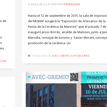
JUEVES, 09 JULIO 2015
POR
PROMOCION
Hasta el 12 de septiembre de 2015, la sala de exposic
to de
del MUMAF acogerá la “Exposición de Artesanos de la
Fiesta de la Cerámica de Manises” que el pasado 7 de 
inauguró Jesús Borrás, alcalde de Manises, junto a Jav
co
Mansilla, concejal de turismo y Xavier Morant, conceja
us
promoción de la cerámica. Un
les
PUBLICADO EN
AVEC-GREMIO
,
EXPOSICIONES
CIÓN