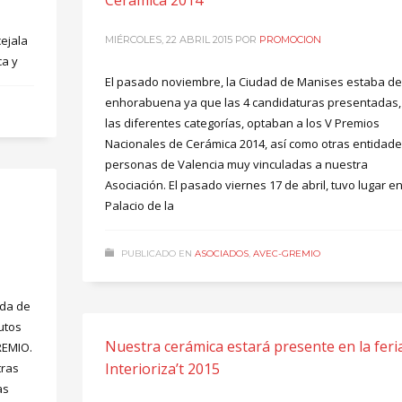
Cerámica 2014
cejala
MIÉRCOLES, 22 ABRIL 2015
POR
PROMOCION
ca y
El pasado noviembre, la Ciudad de Manises estaba de
enhorabuena ya que las 4 candidaturas presentadas,
las diferentes categorías, optaban a los V Premios
Nacionales de Cerámica 2014, así como otras entidade
personas de Valencia muy vinculadas a nuestra
Asociación. El pasado viernes 17 de abril, tuvo lugar en
Palacio de la
PUBLICADO EN
ASOCIADOS
,
AVEC-GREMIO
ada de
utos
Nuestra cerámica estará presente en la feri
REMIO.
Interioriza’t 2015
tras
as